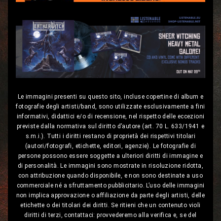
Le immagini presenti su questo sito, incluse copertine di album e
fotografie degli artisti/band, sono utilizzate esclusivamente a fini
informativi, didattici e/o di recensione, nel rispetto delle eccezioni
previste dalla normativa sul diritto d’autore (art. 70 L. 633/1941 e
s.m.i.). Tutti i diritti restano di proprietà dei rispettivi titolari
(autori/fotografi, etichette, editori, agenzie). Le fotografie di
persone possono essere soggette a ulteriori diritti di immagine e
di personalità. Le immagini sono mostrate in risoluzione ridotta,
con attribuzione quando disponibile, e non sono destinate a uso
commerciale né a sfruttamento pubblicitario. L’uso delle immagini
non implica approvazione o affiliazione da parte degli artisti, delle
etichette o dei titolari dei diritti. Se ritieni che un contenuto violi
diritti di terzi, contattaci: provvederemo alla verifica e, se del