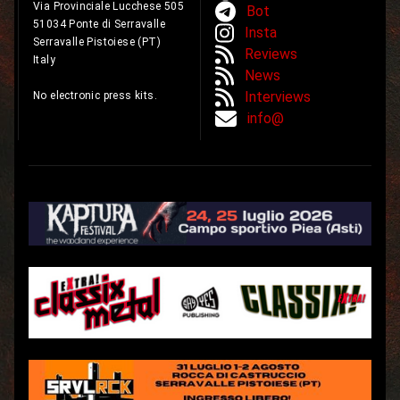
Via Provinciale Lucchese 505
Bot
51034 Ponte di Serravalle
Insta
Serravalle Pistoiese (PT)
Reviews
Italy
News
Interviews
No electronic press kits.
info@