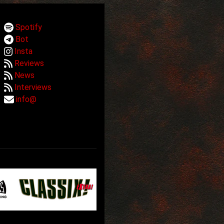
Spotify
Bot
Insta
Reviews
News
Interviews
info@