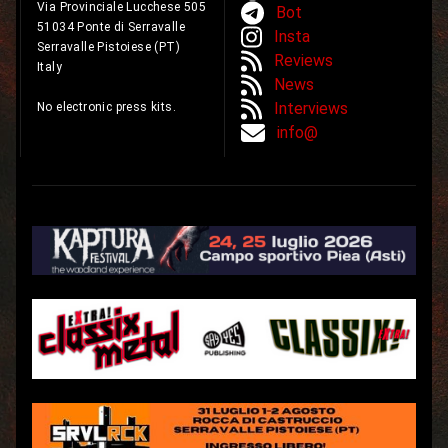
Via Provinciale Lucchese 505
Bot
51034 Ponte di Serravalle
Insta
Serravalle Pistoiese (PT)
Reviews
Italy
News
Interviews
No electronic press kits.
info@