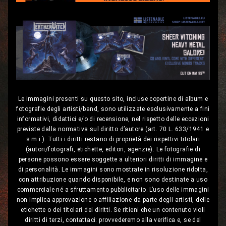
Le immagini presenti su questo sito, incluse copertine di album e
fotografie degli artisti/band, sono utilizzate esclusivamente a fini
informativi, didattici e/o di recensione, nel rispetto delle eccezioni
previste dalla normativa sul diritto d’autore (art. 70 L. 633/1941 e
s.m.i.). Tutti i diritti restano di proprietà dei rispettivi titolari
(autori/fotografi, etichette, editori, agenzie). Le fotografie di
persone possono essere soggette a ulteriori diritti di immagine e
di personalità. Le immagini sono mostrate in risoluzione ridotta,
con attribuzione quando disponibile, e non sono destinate a uso
commerciale né a sfruttamento pubblicitario. L’uso delle immagini
non implica approvazione o affiliazione da parte degli artisti, delle
etichette o dei titolari dei diritti. Se ritieni che un contenuto violi
diritti di terzi, contattaci: provvederemo alla verifica e, se del