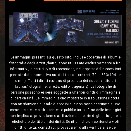
Le immagini presenti su questo sito, incluse copertine di album e
fotografie degli artisti/band, sono utilizzate esclusivamente a fini
informativi, didattici e/o di recensione, nel rispetto delle eccezioni
previste dalla normativa sul diritto d’autore (art. 70 L. 633/1941 e
s.m.i.). Tutti i diritti restano di proprietà dei rispettivi titolari
(autori/fotografi, etichette, editori, agenzie). Le fotografie di
persone possono essere soggette a ulteriori diritti di immagine e
di personalità. Le immagini sono mostrate in risoluzione ridotta,
con attribuzione quando disponibile, e non sono destinate a uso
commerciale né a sfruttamento pubblicitario. L’uso delle immagini
non implica approvazione o affiliazione da parte degli artisti, delle
etichette o dei titolari dei diritti. Se ritieni che un contenuto violi
diritti di terzi, contattaci: provvederemo alla verifica e, se del