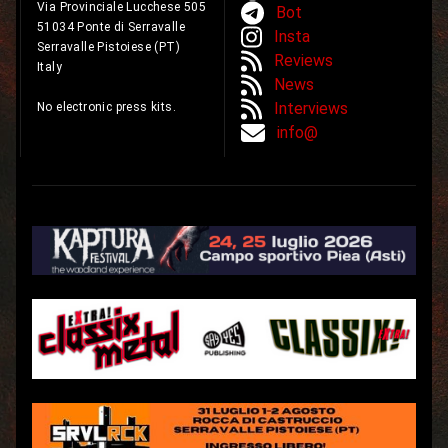
Via Provinciale Lucchese 505
Bot
51034 Ponte di Serravalle
Insta
Serravalle Pistoiese (PT)
Reviews
Italy
News
Interviews
No electronic press kits.
info@