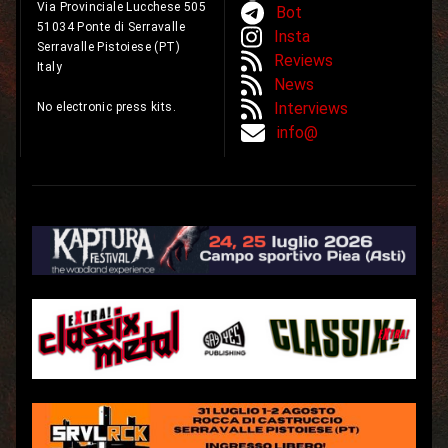
Via Provinciale Lucchese 505
Bot
51034 Ponte di Serravalle
Insta
Serravalle Pistoiese (PT)
Reviews
Italy
News
Interviews
No electronic press kits.
info@