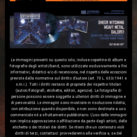
Le immagini presenti su questo sito, incluse copertine di album e
fotografie degli artisti/band, sono utilizzate esclusivamente a fini
informativi, didattici e/o di recensione, nel rispetto delle eccezioni
previste dalla normativa sul diritto d’autore (art. 70 L. 633/1941 e
s.m.i.). Tutti i diritti restano di proprietà dei rispettivi titolari
(autori/fotografi, etichette, editori, agenzie). Le fotografie di
persone possono essere soggette a ulteriori diritti di immagine e
di personalità. Le immagini sono mostrate in risoluzione ridotta,
con attribuzione quando disponibile, e non sono destinate a uso
commerciale né a sfruttamento pubblicitario. L’uso delle immagini
non implica approvazione o affiliazione da parte degli artisti, delle
etichette o dei titolari dei diritti. Se ritieni che un contenuto violi
diritti di terzi, contattaci: provvederemo alla verifica e, se del