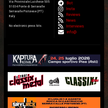
Via Provinciale Lucchese 505
Bot
51034 Ponte di Serravalle
Insta
Serravalle Pistoiese (PT)
Reviews
Italy
News
Interviews
No electronic press kits.
info@