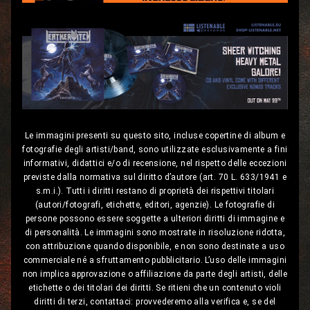
Le immagini presenti su questo sito, incluse copertine di album e
fotografie degli artisti/band, sono utilizzate esclusivamente a fini
informativi, didattici e/o di recensione, nel rispetto delle eccezioni
previste dalla normativa sul diritto d’autore (art. 70 L. 633/1941 e
s.m.i.). Tutti i diritti restano di proprietà dei rispettivi titolari
(autori/fotografi, etichette, editori, agenzie). Le fotografie di
persone possono essere soggette a ulteriori diritti di immagine e
di personalità. Le immagini sono mostrate in risoluzione ridotta,
con attribuzione quando disponibile, e non sono destinate a uso
commerciale né a sfruttamento pubblicitario. L’uso delle immagini
non implica approvazione o affiliazione da parte degli artisti, delle
etichette o dei titolari dei diritti. Se ritieni che un contenuto violi
diritti di terzi, contattaci: provvederemo alla verifica e, se del