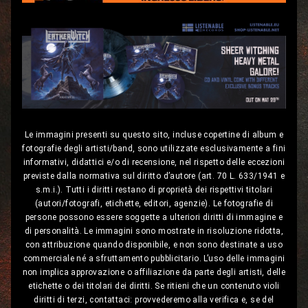
Le immagini presenti su questo sito, incluse copertine di album e
fotografie degli artisti/band, sono utilizzate esclusivamente a fini
informativi, didattici e/o di recensione, nel rispetto delle eccezioni
previste dalla normativa sul diritto d’autore (art. 70 L. 633/1941 e
s.m.i.). Tutti i diritti restano di proprietà dei rispettivi titolari
(autori/fotografi, etichette, editori, agenzie). Le fotografie di
persone possono essere soggette a ulteriori diritti di immagine e
di personalità. Le immagini sono mostrate in risoluzione ridotta,
con attribuzione quando disponibile, e non sono destinate a uso
commerciale né a sfruttamento pubblicitario. L’uso delle immagini
non implica approvazione o affiliazione da parte degli artisti, delle
etichette o dei titolari dei diritti. Se ritieni che un contenuto violi
diritti di terzi, contattaci: provvederemo alla verifica e, se del