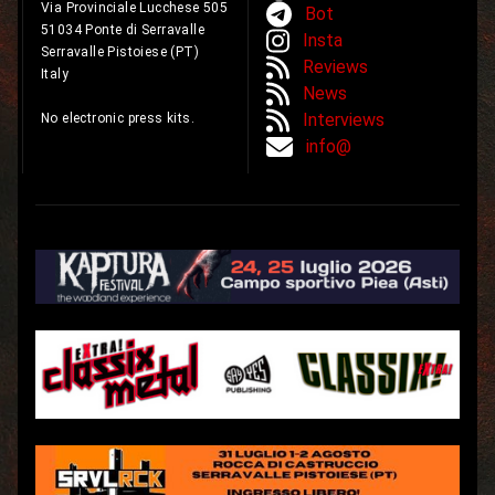
Via Provinciale Lucchese 505
Bot
51034 Ponte di Serravalle
Insta
Serravalle Pistoiese (PT)
Reviews
Italy
News
Interviews
No electronic press kits.
info@