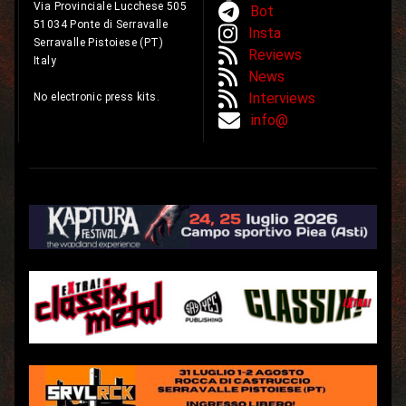
Via Provinciale Lucchese 505
Bot
51034 Ponte di Serravalle
Insta
Serravalle Pistoiese (PT)
Reviews
Italy
News
Interviews
No electronic press kits.
info@