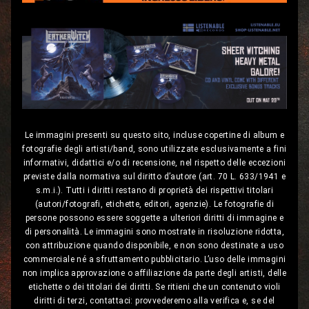
Le immagini presenti su questo sito, incluse copertine di album e
fotografie degli artisti/band, sono utilizzate esclusivamente a fini
informativi, didattici e/o di recensione, nel rispetto delle eccezioni
previste dalla normativa sul diritto d’autore (art. 70 L. 633/1941 e
s.m.i.). Tutti i diritti restano di proprietà dei rispettivi titolari
(autori/fotografi, etichette, editori, agenzie). Le fotografie di
persone possono essere soggette a ulteriori diritti di immagine e
di personalità. Le immagini sono mostrate in risoluzione ridotta,
con attribuzione quando disponibile, e non sono destinate a uso
commerciale né a sfruttamento pubblicitario. L’uso delle immagini
non implica approvazione o affiliazione da parte degli artisti, delle
etichette o dei titolari dei diritti. Se ritieni che un contenuto violi
diritti di terzi, contattaci: provvederemo alla verifica e, se del