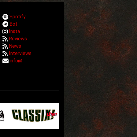
Spotify
Bot
Insta
Reviews
News
Interviews
info@