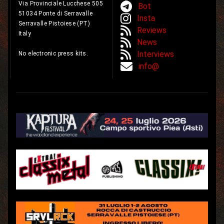
Via Provinciale Lucchese 505
Bot
51034 Ponte di Serravalle
Insta
Serravalle Pistoiese (PT)
Reviews
Italy
News
Interviews
No electronic press kits.
info@