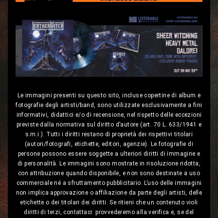
Le immagini presenti su questo sito, incluse copertine di album e
fotografie degli artisti/band, sono utilizzate esclusivamente a fini
informativi, didattici e/o di recensione, nel rispetto delle eccezioni
previste dalla normativa sul diritto d’autore (art. 70 L. 633/1941 e
s.m.i.). Tutti i diritti restano di proprietà dei rispettivi titolari
(autori/fotografi, etichette, editori, agenzie). Le fotografie di
persone possono essere soggette a ulteriori diritti di immagine e
di personalità. Le immagini sono mostrate in risoluzione ridotta,
con attribuzione quando disponibile, e non sono destinate a uso
commerciale né a sfruttamento pubblicitario. L’uso delle immagini
non implica approvazione o affiliazione da parte degli artisti, delle
etichette o dei titolari dei diritti. Se ritieni che un contenuto violi
diritti di terzi, contattaci: provvederemo alla verifica e, se del