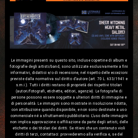
Le immagini presenti su questo sito, incluse copertine di album e
fotografie degli artisti/band, sono utilizzate esclusivamente a fini
informativi, didattici e/o di recensione, nel rispetto delle eccezioni
previste dalla normativa sul diritto d’autore (art. 70 L. 633/1941 e
s.m.i.). Tutti i diritti restano di proprietà dei rispettivi titolari
(autori/fotografi, etichette, editori, agenzie). Le fotografie di
persone possono essere soggette a ulteriori diritti di immagine e
di personalità. Le immagini sono mostrate in risoluzione ridotta,
con attribuzione quando disponibile, e non sono destinate a uso
commerciale né a sfruttamento pubblicitario. L’uso delle immagini
non implica approvazione o affiliazione da parte degli artisti, delle
etichette o dei titolari dei diritti. Se ritieni che un contenuto violi
diritti di terzi, contattaci: provvederemo alla verifica e, se del