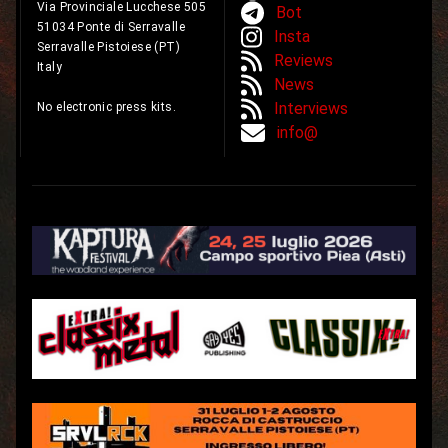
Via Provinciale Lucchese 505
Bot
51034 Ponte di Serravalle
Insta
Serravalle Pistoiese (PT)
Reviews
Italy
News
Interviews
No electronic press kits.
info@