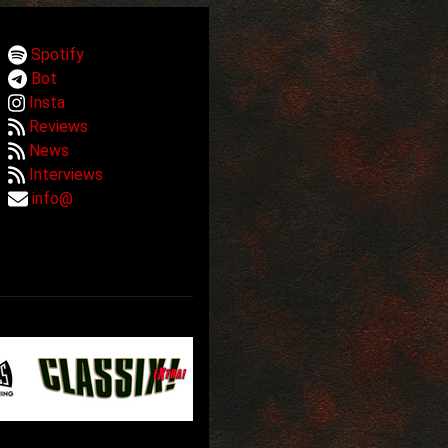
Spotify
Bot
Insta
Reviews
News
Interviews
info@