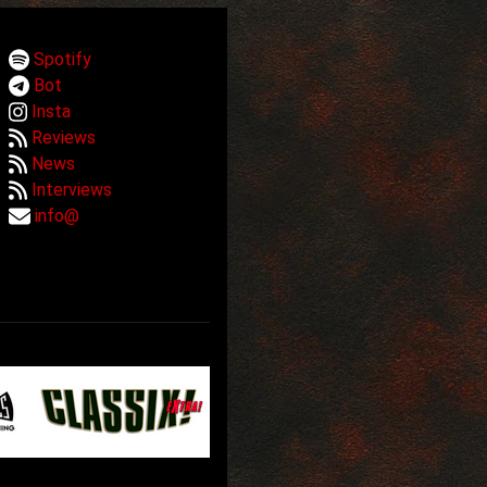
Spotify
Bot
Insta
Reviews
News
Interviews
info@