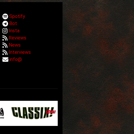
Spotify
Bot
Insta
Reviews
News
Interviews
info@