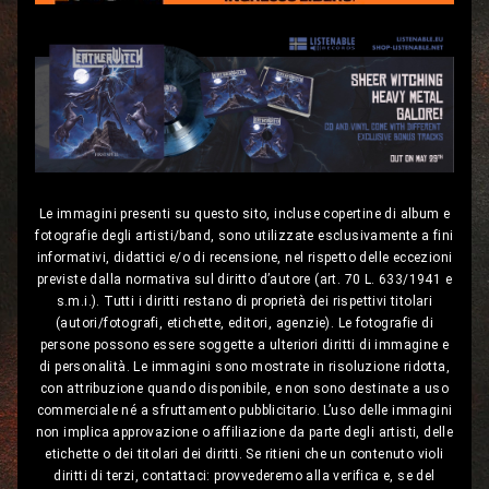
Le immagini presenti su questo sito, incluse copertine di album e
fotografie degli artisti/band, sono utilizzate esclusivamente a fini
informativi, didattici e/o di recensione, nel rispetto delle eccezioni
previste dalla normativa sul diritto d’autore (art. 70 L. 633/1941 e
s.m.i.). Tutti i diritti restano di proprietà dei rispettivi titolari
(autori/fotografi, etichette, editori, agenzie). Le fotografie di
persone possono essere soggette a ulteriori diritti di immagine e
di personalità. Le immagini sono mostrate in risoluzione ridotta,
con attribuzione quando disponibile, e non sono destinate a uso
commerciale né a sfruttamento pubblicitario. L’uso delle immagini
non implica approvazione o affiliazione da parte degli artisti, delle
etichette o dei titolari dei diritti. Se ritieni che un contenuto violi
diritti di terzi, contattaci: provvederemo alla verifica e, se del