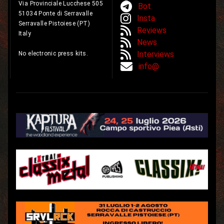
Via Provinciale Lucchese 505
Bot
51034 Ponte di Serravalle
Insta
Serravalle Pistoiese (PT)
Reviews
Italy
News
Interviews
No electronic press kits.
info@