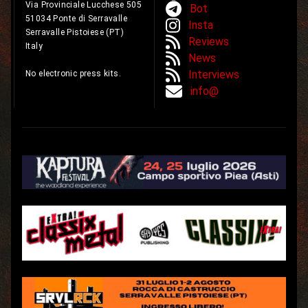
Via Provinciale Lucchese 505
Bot
51034 Ponte di Serravalle
Insta
Serravalle Pistoiese (PT)
Reviews
Italy
News
Interviews
No electronic press kits.
info@