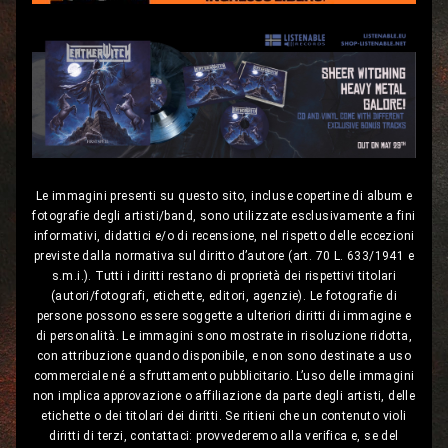
Le immagini presenti su questo sito, incluse copertine di album e
fotografie degli artisti/band, sono utilizzate esclusivamente a fini
informativi, didattici e/o di recensione, nel rispetto delle eccezioni
previste dalla normativa sul diritto d’autore (art. 70 L. 633/1941 e
s.m.i.). Tutti i diritti restano di proprietà dei rispettivi titolari
(autori/fotografi, etichette, editori, agenzie). Le fotografie di
persone possono essere soggette a ulteriori diritti di immagine e
di personalità. Le immagini sono mostrate in risoluzione ridotta,
con attribuzione quando disponibile, e non sono destinate a uso
commerciale né a sfruttamento pubblicitario. L’uso delle immagini
non implica approvazione o affiliazione da parte degli artisti, delle
etichette o dei titolari dei diritti. Se ritieni che un contenuto violi
diritti di terzi, contattaci: provvederemo alla verifica e, se del