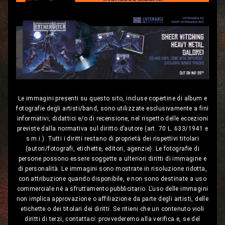
Le immagini presenti su questo sito, incluse copertine di album e
fotografie degli artisti/band, sono utilizzate esclusivamente a fini
informativi, didattici e/o di recensione, nel rispetto delle eccezioni
previste dalla normativa sul diritto d’autore (art. 70 L. 633/1941 e
s.m.i.). Tutti i diritti restano di proprietà dei rispettivi titolari
(autori/fotografi, etichette, editori, agenzie). Le fotografie di
persone possono essere soggette a ulteriori diritti di immagine e
di personalità. Le immagini sono mostrate in risoluzione ridotta,
con attribuzione quando disponibile, e non sono destinate a uso
commerciale né a sfruttamento pubblicitario. L’uso delle immagini
non implica approvazione o affiliazione da parte degli artisti, delle
etichette o dei titolari dei diritti. Se ritieni che un contenuto violi
diritti di terzi, contattaci: provvederemo alla verifica e, se del