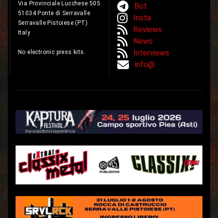
Via Provinciale Lucchese 505
Bot
51034 Ponte di Serravalle
Insta
Serravalle Pistoiese (PT)
Reviews
Italy
News
Interviews
No electronic press kits.
info@