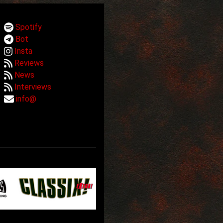
Spotify
Bot
Insta
Reviews
News
Interviews
info@