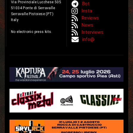
Via Provinciale Lucchese 505
Bot
51034 Ponte di Serravalle
Insta
Serravalle Pistoiese (PT)
Reviews
Italy
News
Interviews
No electronic press kits.
info@