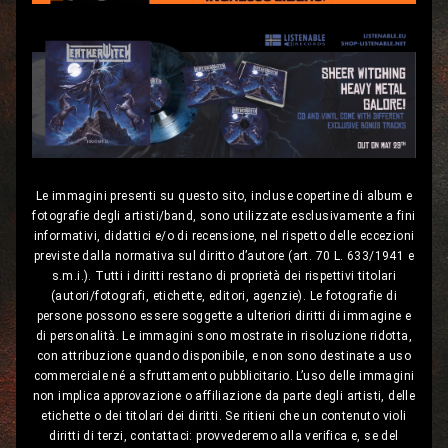
Le immagini presenti su questo sito, incluse copertine di album e
fotografie degli artisti/band, sono utilizzate esclusivamente a fini
informativi, didattici e/o di recensione, nel rispetto delle eccezioni
previste dalla normativa sul diritto d’autore (art. 70 L. 633/1941 e
s.m.i.). Tutti i diritti restano di proprietà dei rispettivi titolari
(autori/fotografi, etichette, editori, agenzie). Le fotografie di
persone possono essere soggette a ulteriori diritti di immagine e
di personalità. Le immagini sono mostrate in risoluzione ridotta,
con attribuzione quando disponibile, e non sono destinate a uso
commerciale né a sfruttamento pubblicitario. L’uso delle immagini
non implica approvazione o affiliazione da parte degli artisti, delle
etichette o dei titolari dei diritti. Se ritieni che un contenuto violi
diritti di terzi, contattaci: provvederemo alla verifica e, se del