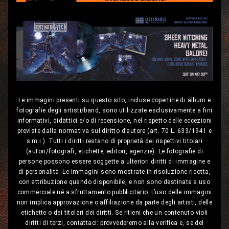
Le immagini presenti su questo sito, incluse copertine di album e
fotografie degli artisti/band, sono utilizzate esclusivamente a fini
informativi, didattici e/o di recensione, nel rispetto delle eccezioni
previste dalla normativa sul diritto d’autore (art. 70 L. 633/1941 e
s.m.i.). Tutti i diritti restano di proprietà dei rispettivi titolari
(autori/fotografi, etichette, editori, agenzie). Le fotografie di
persone possono essere soggette a ulteriori diritti di immagine e
di personalità. Le immagini sono mostrate in risoluzione ridotta,
con attribuzione quando disponibile, e non sono destinate a uso
commerciale né a sfruttamento pubblicitario. L’uso delle immagini
non implica approvazione o affiliazione da parte degli artisti, delle
etichette o dei titolari dei diritti. Se ritieni che un contenuto violi
diritti di terzi, contattaci: provvederemo alla verifica e, se del