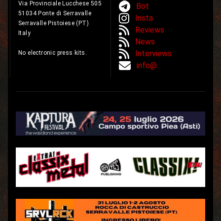
Via Provinciale Lucchese 505
Bot
51034 Ponte di Serravalle
Insta
Serravalle Pistoiese (PT)
Reviews
Italy
News
Interviews
No electronic press kits.
info@