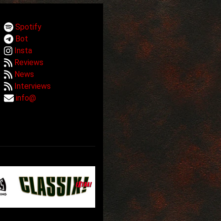
Spotify
Bot
Insta
Reviews
News
Interviews
info@