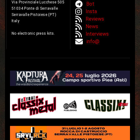
Via Provinciale Lucchese 505
Bot
51034 Ponte di Serravalle
Insta
Serravalle Pistoiese (PT)
Reviews
Italy
News
Interviews
No electronic press kits.
info@