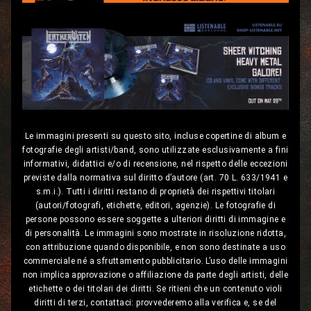
Le immagini presenti su questo sito, incluse copertine di album e
fotografie degli artisti/band, sono utilizzate esclusivamente a fini
informativi, didattici e/o di recensione, nel rispetto delle eccezioni
previste dalla normativa sul diritto d’autore (art. 70 L. 633/1941 e
s.m.i.). Tutti i diritti restano di proprietà dei rispettivi titolari
(autori/fotografi, etichette, editori, agenzie). Le fotografie di
persone possono essere soggette a ulteriori diritti di immagine e
di personalità. Le immagini sono mostrate in risoluzione ridotta,
con attribuzione quando disponibile, e non sono destinate a uso
commerciale né a sfruttamento pubblicitario. L’uso delle immagini
non implica approvazione o affiliazione da parte degli artisti, delle
etichette o dei titolari dei diritti. Se ritieni che un contenuto violi
diritti di terzi, contattaci: provvederemo alla verifica e, se del