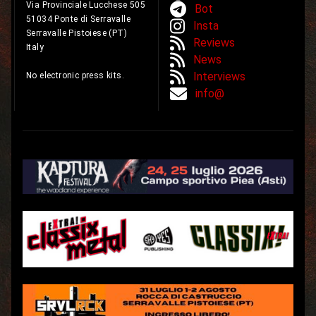
Via Provinciale Lucchese 505
Bot
51034 Ponte di Serravalle
Insta
Serravalle Pistoiese (PT)
Reviews
Italy
News
Interviews
No electronic press kits.
info@