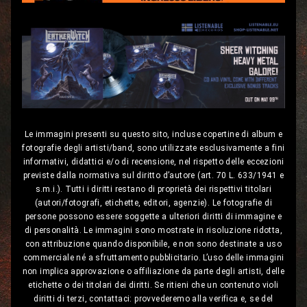
Le immagini presenti su questo sito, incluse copertine di album e
fotografie degli artisti/band, sono utilizzate esclusivamente a fini
informativi, didattici e/o di recensione, nel rispetto delle eccezioni
previste dalla normativa sul diritto d’autore (art. 70 L. 633/1941 e
s.m.i.). Tutti i diritti restano di proprietà dei rispettivi titolari
(autori/fotografi, etichette, editori, agenzie). Le fotografie di
persone possono essere soggette a ulteriori diritti di immagine e
di personalità. Le immagini sono mostrate in risoluzione ridotta,
con attribuzione quando disponibile, e non sono destinate a uso
commerciale né a sfruttamento pubblicitario. L’uso delle immagini
non implica approvazione o affiliazione da parte degli artisti, delle
etichette o dei titolari dei diritti. Se ritieni che un contenuto violi
diritti di terzi, contattaci: provvederemo alla verifica e, se del