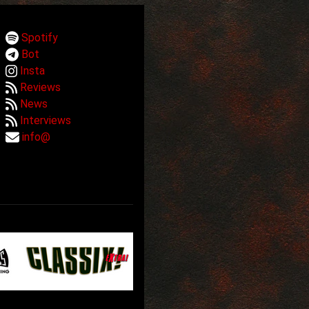
Spotify
Bot
Insta
Reviews
News
Interviews
info@