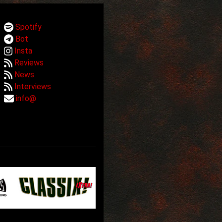
Spotify
Bot
Insta
Reviews
News
Interviews
info@