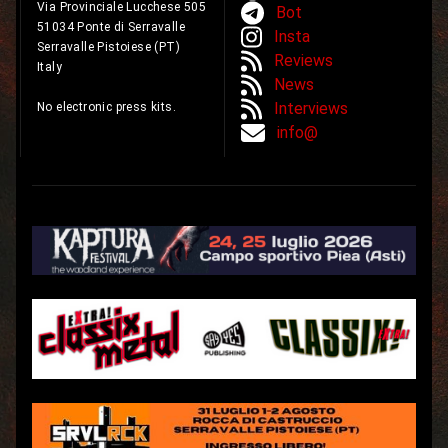
Via Provinciale Lucchese 505
Bot
51034 Ponte di Serravalle
Insta
Serravalle Pistoiese (PT)
Reviews
Italy
News
Interviews
No electronic press kits.
info@