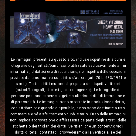
Le immagini presenti su questo sito, incluse copertine di album e
fotografie degli artisti/band, sono utilizzate esclusivamente a fini
informativi, didattici e/o di recensione, nel rispetto delle eccezioni
previste dalla normativa sul diritto d’autore (art. 70 L. 633/1941 e
s.m.i.). Tutti i diritti restano di proprietà dei rispettivi titolari
(autori/fotografi, etichette, editori, agenzie). Le fotografie di
persone possono essere soggette a ulteriori diritti di immagine e
di personalità. Le immagini sono mostrate in risoluzione ridotta,
con attribuzione quando disponibile, e non sono destinate a uso
commerciale né a sfruttamento pubblicitario. L’uso delle immagini
non implica approvazione o affiliazione da parte degli artisti, delle
etichette o dei titolari dei diritti. Se ritieni che un contenuto violi
diritti di terzi, contattaci: provvederemo alla verifica e, se del