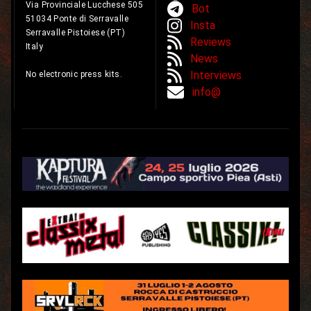
Via Provinciale Lucchese 505
Bot
51034 Ponte di Serravalle
Insta
Serravalle Pistoiese (PT)
Reviews
Italy
News
Interviews
No electronic press kits.
info@