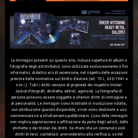
Le immagini presenti su questo sito, incluse copertine di album e
fotografie degli artisti/band, sono utilizzate esclusivamente a fini
informativi, didattici e/o di recensione, nel rispetto delle eccezioni
previste dalla normativa sul diritto d’autore (art. 70 L. 633/1941 e
s.m.i.). Tutti i diritti restano di proprietà dei rispettivi titolari
(autori/fotografi, etichette, editori, agenzie). Le fotografie di
persone possono essere soggette a ulteriori diritti di immagine e
di personalità. Le immagini sono mostrate in risoluzione ridotta,
con attribuzione quando disponibile, e non sono destinate a uso
commerciale né a sfruttamento pubblicitario. L’uso delle immagini
non implica approvazione o affiliazione da parte degli artisti, delle
etichette o dei titolari dei diritti. Se ritieni che un contenuto violi
diritti di terzi, contattaci: provvederemo alla verifica e, se del