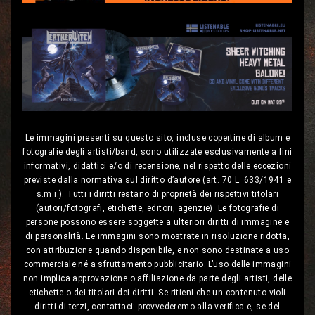
Le immagini presenti su questo sito, incluse copertine di album e
fotografie degli artisti/band, sono utilizzate esclusivamente a fini
informativi, didattici e/o di recensione, nel rispetto delle eccezioni
previste dalla normativa sul diritto d’autore (art. 70 L. 633/1941 e
s.m.i.). Tutti i diritti restano di proprietà dei rispettivi titolari
(autori/fotografi, etichette, editori, agenzie). Le fotografie di
persone possono essere soggette a ulteriori diritti di immagine e
di personalità. Le immagini sono mostrate in risoluzione ridotta,
con attribuzione quando disponibile, e non sono destinate a uso
commerciale né a sfruttamento pubblicitario. L’uso delle immagini
non implica approvazione o affiliazione da parte degli artisti, delle
etichette o dei titolari dei diritti. Se ritieni che un contenuto violi
diritti di terzi, contattaci: provvederemo alla verifica e, se del