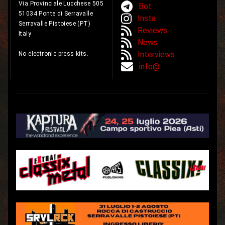
Via Provinciale Lucchese 505
Bot
51034 Ponte di Serravalle
Insta
Serravalle Pistoiese (PT)
Reviews
Italy
News
Interviews
No electronic press kits.
info@