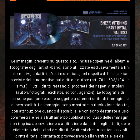
Le immagini presenti su questo sito, incluse copertine di album e
fotografie degli artisti/band, sono utilizzate esclusivamente a fini
informativi, didattici e/o di recensione, nel rispetto delle eccezioni
previste dalla normativa sul diritto d’autore (art. 70 L. 633/1941 e
s.m.i.). Tutti i diritti restano di proprietà dei rispettivi titolari
(autori/fotografi, etichette, editori, agenzie). Le fotografie di
persone possono essere soggette a ulteriori diritti di immagine e
di personalità. Le immagini sono mostrate in risoluzione ridotta,
con attribuzione quando disponibile, e non sono destinate a uso
commerciale né a sfruttamento pubblicitario. L’uso delle immagini
non implica approvazione o affiliazione da parte degli artisti, delle
etichette o dei titolari dei diritti. Se ritieni che un contenuto violi
diritti di terzi, contattaci: provvederemo alla verifica e, se del