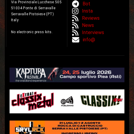
Via Provinciale Lucchese 505
Bot
51034 Ponte di Serravalle
Insta
Serravalle Pistoiese (PT)
Reviews
Italy
News
Interviews
No electronic press kits.
info@