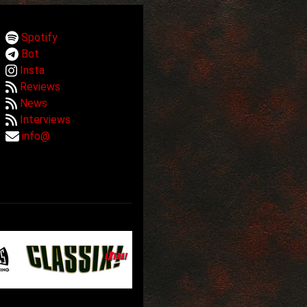
Spotify
Bot
Insta
Reviews
News
Interviews
info@