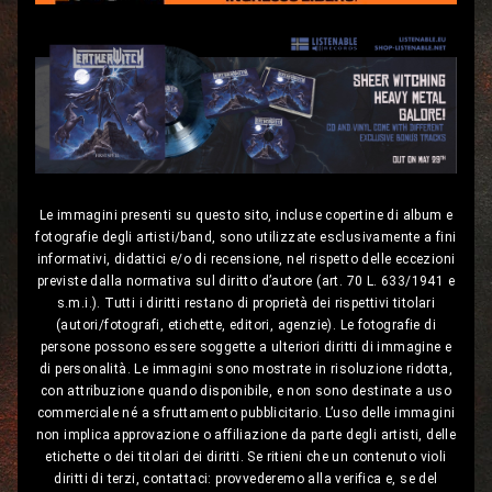
Le immagini presenti su questo sito, incluse copertine di album e
fotografie degli artisti/band, sono utilizzate esclusivamente a fini
informativi, didattici e/o di recensione, nel rispetto delle eccezioni
previste dalla normativa sul diritto d’autore (art. 70 L. 633/1941 e
s.m.i.). Tutti i diritti restano di proprietà dei rispettivi titolari
(autori/fotografi, etichette, editori, agenzie). Le fotografie di
persone possono essere soggette a ulteriori diritti di immagine e
di personalità. Le immagini sono mostrate in risoluzione ridotta,
con attribuzione quando disponibile, e non sono destinate a uso
commerciale né a sfruttamento pubblicitario. L’uso delle immagini
non implica approvazione o affiliazione da parte degli artisti, delle
etichette o dei titolari dei diritti. Se ritieni che un contenuto violi
diritti di terzi, contattaci: provvederemo alla verifica e, se del