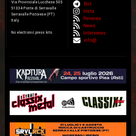
Via Provinciale Lucchese 505
Bot
51034 Ponte di Serravalle
Insta
Serravalle Pistoiese (PT)
Reviews
Italy
News
Interviews
No electronic press kits.
info@