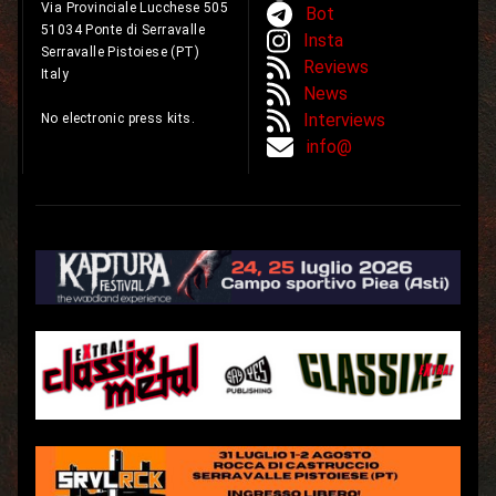
Via Provinciale Lucchese 505
Bot
51034 Ponte di Serravalle
Insta
Serravalle Pistoiese (PT)
Reviews
Italy
News
Interviews
No electronic press kits.
info@