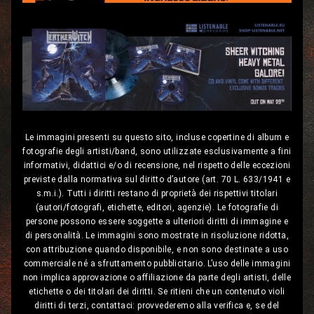
Le immagini presenti su questo sito, incluse copertine di album e
fotografie degli artisti/band, sono utilizzate esclusivamente a fini
informativi, didattici e/o di recensione, nel rispetto delle eccezioni
previste dalla normativa sul diritto d’autore (art. 70 L. 633/1941 e
s.m.i.). Tutti i diritti restano di proprietà dei rispettivi titolari
(autori/fotografi, etichette, editori, agenzie). Le fotografie di
persone possono essere soggette a ulteriori diritti di immagine e
di personalità. Le immagini sono mostrate in risoluzione ridotta,
con attribuzione quando disponibile, e non sono destinate a uso
commerciale né a sfruttamento pubblicitario. L’uso delle immagini
non implica approvazione o affiliazione da parte degli artisti, delle
etichette o dei titolari dei diritti. Se ritieni che un contenuto violi
diritti di terzi, contattaci: provvederemo alla verifica e, se del