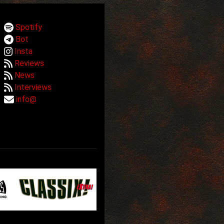
Spotify
Bot
Insta
Reviews
News
Interviews
info@