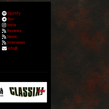
Spotify
Bot
Insta
Reviews
News
Interviews
info@