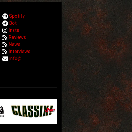
Spotify
Bot
Insta
Reviews
News
Interviews
info@