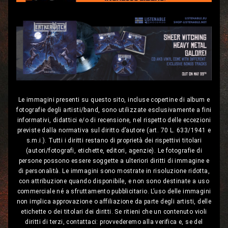
Le immagini presenti su questo sito, incluse copertine di album e
fotografie degli artisti/band, sono utilizzate esclusivamente a fini
informativi, didattici e/o di recensione, nel rispetto delle eccezioni
previste dalla normativa sul diritto d’autore (art. 70 L. 633/1941 e
s.m.i.). Tutti i diritti restano di proprietà dei rispettivi titolari
(autori/fotografi, etichette, editori, agenzie). Le fotografie di
persone possono essere soggette a ulteriori diritti di immagine e
di personalità. Le immagini sono mostrate in risoluzione ridotta,
con attribuzione quando disponibile, e non sono destinate a uso
commerciale né a sfruttamento pubblicitario. L’uso delle immagini
non implica approvazione o affiliazione da parte degli artisti, delle
etichette o dei titolari dei diritti. Se ritieni che un contenuto violi
diritti di terzi, contattaci: provvederemo alla verifica e, se del