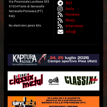
Via Provinciale Lucchese 505
Bot
51034 Ponte di Serravalle
Insta
Serravalle Pistoiese (PT)
Reviews
Italy
News
Interviews
No electronic press kits.
info@