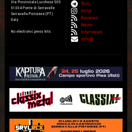
Via Provinciale Lucchese 505
Bot
51034 Ponte di Serravalle
Insta
Serravalle Pistoiese (PT)
Reviews
Italy
News
Interviews
No electronic press kits.
info@