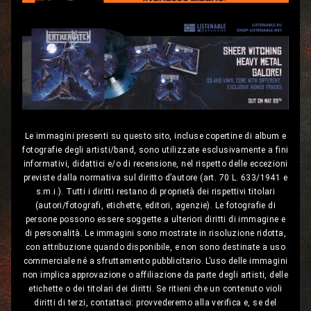
Le immagini presenti su questo sito, incluse copertine di album e
fotografie degli artisti/band, sono utilizzate esclusivamente a fini
informativi, didattici e/o di recensione, nel rispetto delle eccezioni
previste dalla normativa sul diritto d’autore (art. 70 L. 633/1941 e
s.m.i.). Tutti i diritti restano di proprietà dei rispettivi titolari
(autori/fotografi, etichette, editori, agenzie). Le fotografie di
persone possono essere soggette a ulteriori diritti di immagine e
di personalità. Le immagini sono mostrate in risoluzione ridotta,
con attribuzione quando disponibile, e non sono destinate a uso
commerciale né a sfruttamento pubblicitario. L’uso delle immagini
non implica approvazione o affiliazione da parte degli artisti, delle
etichette o dei titolari dei diritti. Se ritieni che un contenuto violi
diritti di terzi, contattaci: provvederemo alla verifica e, se del