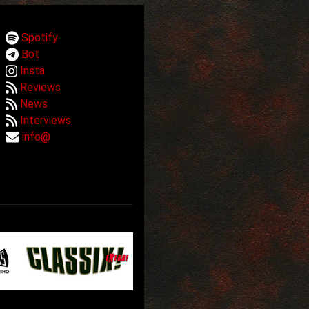
Spotify
Bot
Insta
Reviews
News
Interviews
info@