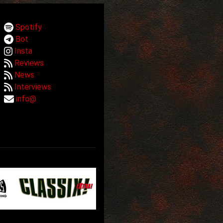
Spotify
Bot
Insta
Reviews
News
Interviews
info@