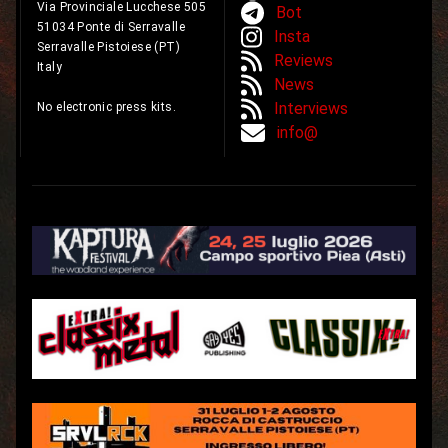
Via Provinciale Lucchese 505
Bot
51034 Ponte di Serravalle
Insta
Serravalle Pistoiese (PT)
Reviews
Italy
News
Interviews
No electronic press kits.
info@