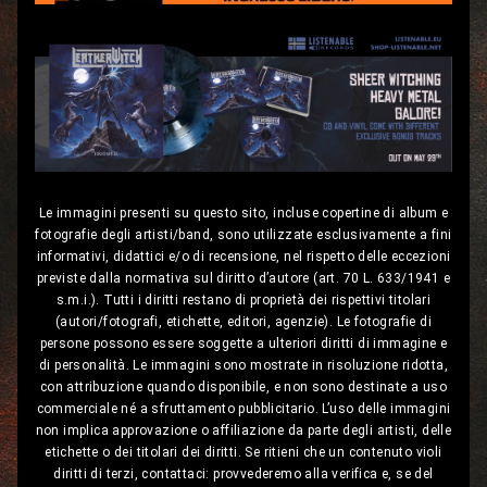
Le immagini presenti su questo sito, incluse copertine di album e
fotografie degli artisti/band, sono utilizzate esclusivamente a fini
informativi, didattici e/o di recensione, nel rispetto delle eccezioni
previste dalla normativa sul diritto d’autore (art. 70 L. 633/1941 e
s.m.i.). Tutti i diritti restano di proprietà dei rispettivi titolari
(autori/fotografi, etichette, editori, agenzie). Le fotografie di
persone possono essere soggette a ulteriori diritti di immagine e
di personalità. Le immagini sono mostrate in risoluzione ridotta,
con attribuzione quando disponibile, e non sono destinate a uso
commerciale né a sfruttamento pubblicitario. L’uso delle immagini
non implica approvazione o affiliazione da parte degli artisti, delle
etichette o dei titolari dei diritti. Se ritieni che un contenuto violi
diritti di terzi, contattaci: provvederemo alla verifica e, se del