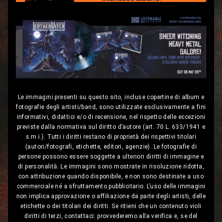
Le immagini presenti su questo sito, incluse copertine di album e
fotografie degli artisti/band, sono utilizzate esclusivamente a fini
informativi, didattici e/o di recensione, nel rispetto delle eccezioni
previste dalla normativa sul diritto d’autore (art. 70 L. 633/1941 e
s.m.i.). Tutti i diritti restano di proprietà dei rispettivi titolari
(autori/fotografi, etichette, editori, agenzie). Le fotografie di
persone possono essere soggette a ulteriori diritti di immagine e
di personalità. Le immagini sono mostrate in risoluzione ridotta,
con attribuzione quando disponibile, e non sono destinate a uso
commerciale né a sfruttamento pubblicitario. L’uso delle immagini
non implica approvazione o affiliazione da parte degli artisti, delle
etichette o dei titolari dei diritti. Se ritieni che un contenuto violi
diritti di terzi, contattaci: provvederemo alla verifica e, se del