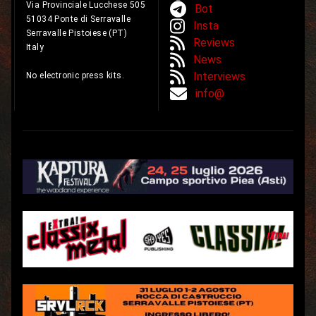
Via Provinciale Lucchese 505
Bot
51034 Ponte di Serravalle
Insta
Serravalle Pistoiese (PT)
Reviews
Italy
News
Interviews
No electronic press kits.
info@