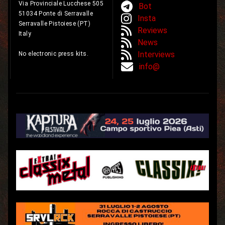
Via Provinciale Lucchese 505
Bot
51034 Ponte di Serravalle
Insta
Serravalle Pistoiese (PT)
Reviews
Italy
News
Interviews
No electronic press kits.
info@