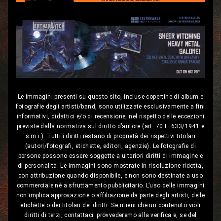
Le immagini presenti su questo sito, incluse copertine di album e
fotografie degli artisti/band, sono utilizzate esclusivamente a fini
informativi, didattici e/o di recensione, nel rispetto delle eccezioni
previste dalla normativa sul diritto d’autore (art. 70 L. 633/1941 e
s.m.i.). Tutti i diritti restano di proprietà dei rispettivi titolari
(autori/fotografi, etichette, editori, agenzie). Le fotografie di
persone possono essere soggette a ulteriori diritti di immagine e
di personalità. Le immagini sono mostrate in risoluzione ridotta,
con attribuzione quando disponibile, e non sono destinate a uso
commerciale né a sfruttamento pubblicitario. L’uso delle immagini
non implica approvazione o affiliazione da parte degli artisti, delle
etichette o dei titolari dei diritti. Se ritieni che un contenuto violi
diritti di terzi, contattaci: provvederemo alla verifica e, se del