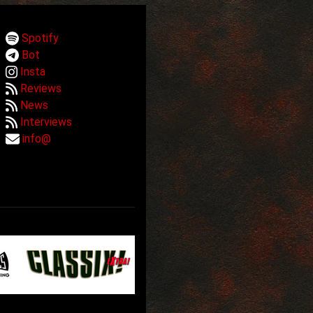
Spotify
Bot
Insta
Reviews
News
Interviews
info@