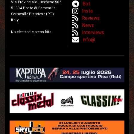
Via Provinciale Lucchese 505
Bot
51034 Ponte di Serravalle
Insta
Serravalle Pistoiese (PT)
Reviews
Italy
News
Interviews
No electronic press kits.
info@