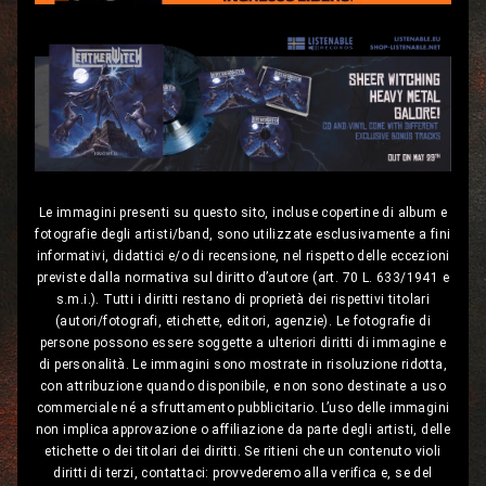
Le immagini presenti su questo sito, incluse copertine di album e
fotografie degli artisti/band, sono utilizzate esclusivamente a fini
informativi, didattici e/o di recensione, nel rispetto delle eccezioni
previste dalla normativa sul diritto d’autore (art. 70 L. 633/1941 e
s.m.i.). Tutti i diritti restano di proprietà dei rispettivi titolari
(autori/fotografi, etichette, editori, agenzie). Le fotografie di
persone possono essere soggette a ulteriori diritti di immagine e
di personalità. Le immagini sono mostrate in risoluzione ridotta,
con attribuzione quando disponibile, e non sono destinate a uso
commerciale né a sfruttamento pubblicitario. L’uso delle immagini
non implica approvazione o affiliazione da parte degli artisti, delle
etichette o dei titolari dei diritti. Se ritieni che un contenuto violi
diritti di terzi, contattaci: provvederemo alla verifica e, se del