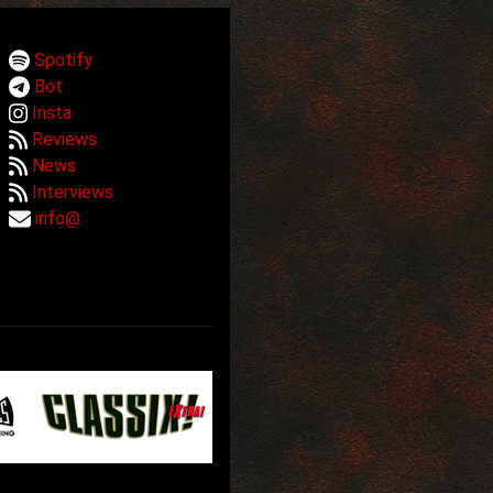
Spotify
Bot
Insta
Reviews
News
Interviews
info@