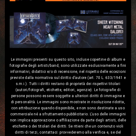
Le immagini presenti su questo sito, incluse copertine di album e
fotografie degli artisti/band, sono utilizzate esclusivamente a fini
informativi, didattici e/o di recensione, nel rispetto delle eccezioni
previste dalla normativa sul diritto d’autore (art. 70 L. 633/1941 e
s.m.i.). Tutti i diritti restano di proprietà dei rispettivi titolari
(autori/fotografi, etichette, editori, agenzie). Le fotografie di
persone possono essere soggette a ulteriori diritti di immagine e
di personalità. Le immagini sono mostrate in risoluzione ridotta,
con attribuzione quando disponibile, e non sono destinate a uso
commerciale né a sfruttamento pubblicitario. L’uso delle immagini
non implica approvazione o affiliazione da parte degli artisti, delle
etichette o dei titolari dei diritti. Se ritieni che un contenuto violi
diritti di terzi, contattaci: provvederemo alla verifica e, se del