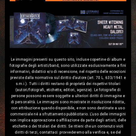
Le immagini presenti su questo sito, incluse copertine di album e
fotografie degli artisti/band, sono utilizzate esclusivamente a fini
informativi, didattici e/o di recensione, nel rispetto delle eccezioni
previste dalla normativa sul diritto d’autore (art. 70 L. 633/1941 e
s.m.i.). Tutti i diritti restano di proprietà dei rispettivi titolari
(autori/fotografi, etichette, editori, agenzie). Le fotografie di
persone possono essere soggette a ulteriori diritti di immagine e
di personalità. Le immagini sono mostrate in risoluzione ridotta,
con attribuzione quando disponibile, e non sono destinate a uso
commerciale né a sfruttamento pubblicitario. L’uso delle immagini
non implica approvazione o affiliazione da parte degli artisti, delle
etichette o dei titolari dei diritti. Se ritieni che un contenuto violi
diritti di terzi, contattaci: provvederemo alla verifica e, se del