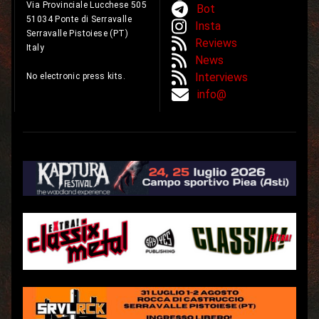
Via Provinciale Lucchese 505
Bot
51034 Ponte di Serravalle
Insta
Serravalle Pistoiese (PT)
Reviews
Italy
News
Interviews
No electronic press kits.
info@