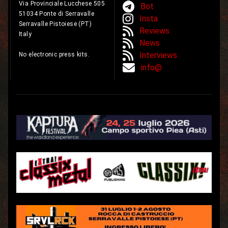
Via Provinciale Lucchese 505
Bot
51034 Ponte di Serravalle
Insta
Serravalle Pistoiese (PT)
Reviews
Italy
News
Interviews
No electronic press kits.
info@