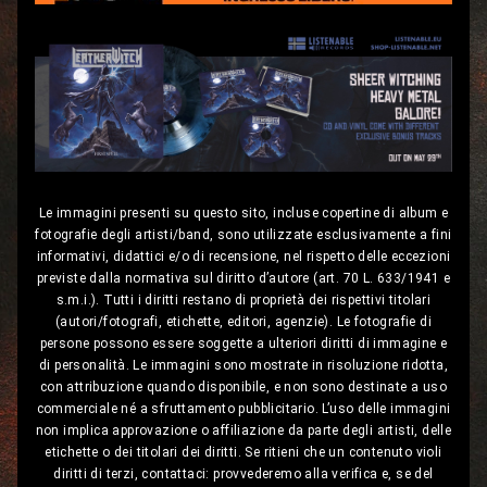
Le immagini presenti su questo sito, incluse copertine di album e
fotografie degli artisti/band, sono utilizzate esclusivamente a fini
informativi, didattici e/o di recensione, nel rispetto delle eccezioni
previste dalla normativa sul diritto d’autore (art. 70 L. 633/1941 e
s.m.i.). Tutti i diritti restano di proprietà dei rispettivi titolari
(autori/fotografi, etichette, editori, agenzie). Le fotografie di
persone possono essere soggette a ulteriori diritti di immagine e
di personalità. Le immagini sono mostrate in risoluzione ridotta,
con attribuzione quando disponibile, e non sono destinate a uso
commerciale né a sfruttamento pubblicitario. L’uso delle immagini
non implica approvazione o affiliazione da parte degli artisti, delle
etichette o dei titolari dei diritti. Se ritieni che un contenuto violi
diritti di terzi, contattaci: provvederemo alla verifica e, se del