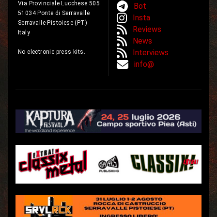
Via Provinciale Lucchese 505
Bot
51034 Ponte di Serravalle
Insta
Serravalle Pistoiese (PT)
Reviews
Italy
News
Interviews
No electronic press kits.
info@