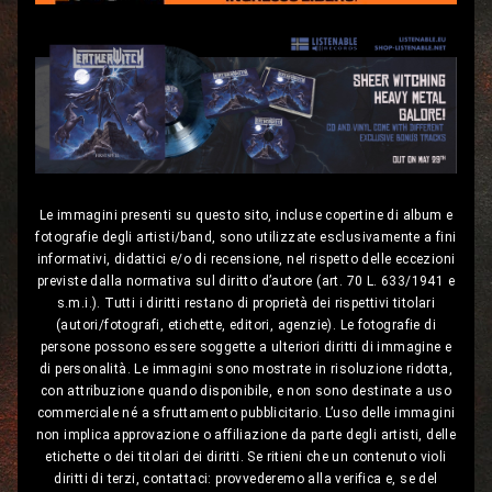
Le immagini presenti su questo sito, incluse copertine di album e
fotografie degli artisti/band, sono utilizzate esclusivamente a fini
informativi, didattici e/o di recensione, nel rispetto delle eccezioni
previste dalla normativa sul diritto d’autore (art. 70 L. 633/1941 e
s.m.i.). Tutti i diritti restano di proprietà dei rispettivi titolari
(autori/fotografi, etichette, editori, agenzie). Le fotografie di
persone possono essere soggette a ulteriori diritti di immagine e
di personalità. Le immagini sono mostrate in risoluzione ridotta,
con attribuzione quando disponibile, e non sono destinate a uso
commerciale né a sfruttamento pubblicitario. L’uso delle immagini
non implica approvazione o affiliazione da parte degli artisti, delle
etichette o dei titolari dei diritti. Se ritieni che un contenuto violi
diritti di terzi, contattaci: provvederemo alla verifica e, se del