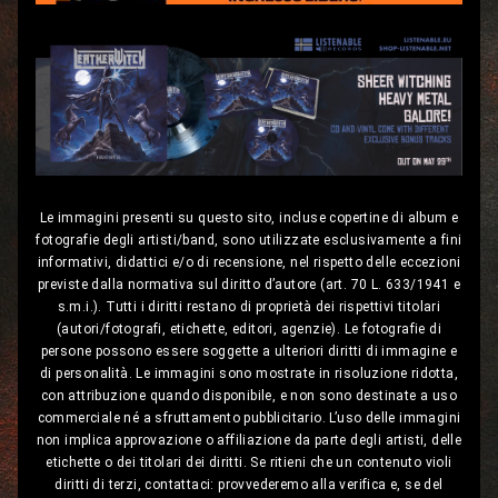
Le immagini presenti su questo sito, incluse copertine di album e
fotografie degli artisti/band, sono utilizzate esclusivamente a fini
informativi, didattici e/o di recensione, nel rispetto delle eccezioni
previste dalla normativa sul diritto d’autore (art. 70 L. 633/1941 e
s.m.i.). Tutti i diritti restano di proprietà dei rispettivi titolari
(autori/fotografi, etichette, editori, agenzie). Le fotografie di
persone possono essere soggette a ulteriori diritti di immagine e
di personalità. Le immagini sono mostrate in risoluzione ridotta,
con attribuzione quando disponibile, e non sono destinate a uso
commerciale né a sfruttamento pubblicitario. L’uso delle immagini
non implica approvazione o affiliazione da parte degli artisti, delle
etichette o dei titolari dei diritti. Se ritieni che un contenuto violi
diritti di terzi, contattaci: provvederemo alla verifica e, se del