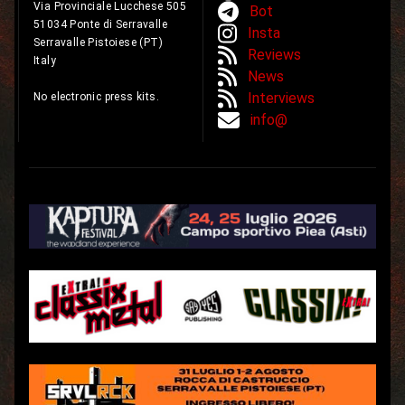
Via Provinciale Lucchese 505
Bot
51034 Ponte di Serravalle
Insta
Serravalle Pistoiese (PT)
Reviews
Italy
News
Interviews
No electronic press kits.
info@